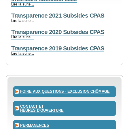
-
Inventaire
Lire la suite…
subsides
Transparence 2021 Subsides CPAS
2022
-
Transparence
Lire la suite…
2021
Transparence 2020 Subsides CPAS
Subsides
CPAS
Transparence
Lire la suite…
-
2020
Transparence 2019 Subsides CPAS
Subsides
CPAS
Transparence
Lire la suite…
-
2019
Subsides
CPAS
-
FOIRE AUX QUESTIONS - EXCLUSION CHÔMAGE
CONTACT ET
HEURES D'OUVERTURE
PERMANENCES