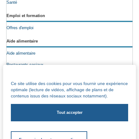
Santé
Emploi et formation
Offres d'emploi
Aide alimentaire
Aide alimentaire
Restaurants sociaux
Colis alimentaires
Ce site utilise des cookies pour vous fournir une expérience
Epicerie sociale
optimale (lecture de vidéos, affichage de plans et de
contenus issus des réseaux sociaux notamment).
Seniors
Info maisons de repos
Centre Iris – Maison de repos et de soins
Socio-culturel