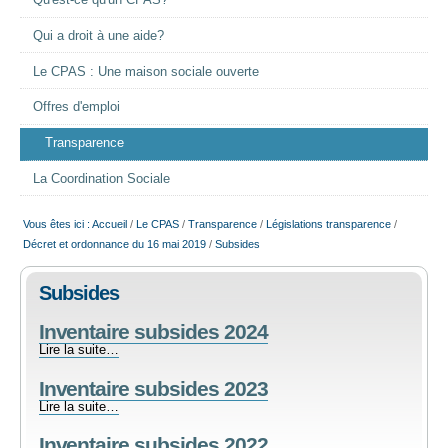
Qu'est-ce qu'un CPAS?
EMPLOI
Qui a droit à une aide?
Le CPAS : Une maison sociale ouverte
AIDE ALIMENTAIRE
Offres d'emploi
SENIORS
Transparence
La Coordination Sociale
CULTURE ET JEUNESSE
Vous êtes ici :
Accueil
/
Le CPAS
/
Transparence
/
Législations transparence
/
Décret et ordonnance du 16 mai 2019
/
Subsides
Subsides
Inventaire subsides 2024
Inventaire
Lire la suite…
subsides
Inventaire subsides 2023
2024
-
Inventaire
Lire la suite…
subsides
Inventaire subsides 2022
2023