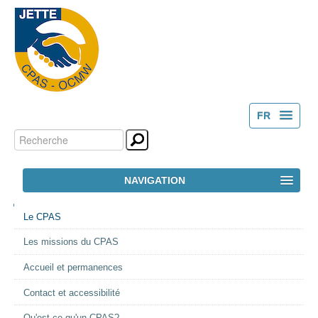
FR
Chercher par
Outils
NL
personnels
Recherche
NAVIGATION
avancée…
NAVIGATION
ACCUEIL
Le CPAS
Les missions du CPAS
LE CPAS
Accueil et permanences
ACTION SOCIALE
Contact et accessibilité