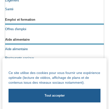
Logement
Santé
Emploi et formation
Offres d'emploi
Aide alimentaire
Aide alimentaire
Restaurants sociaux
Colis alimentaires
Ce site utilise des cookies pour vous fournir une expérience
Epicerie sociale
optimale (lecture de vidéos, affichage de plans et de
contenus issus des réseaux sociaux notamment).
Seniors
Info maisons de repos
Centre Iris – Maison de repos et de soins