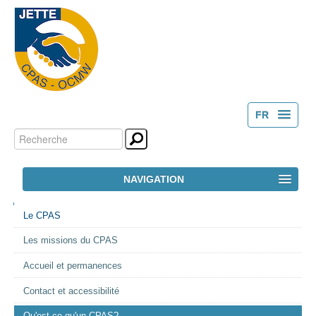
FR
Chercher par
Outils
NL
personnels
Recherche
NAVIGATION
avancée…
NAVIGATION
ACCUEIL
Le CPAS
Les missions du CPAS
LE CPAS
Accueil et permanences
ACTION SOCIALE
Contact et accessibilité