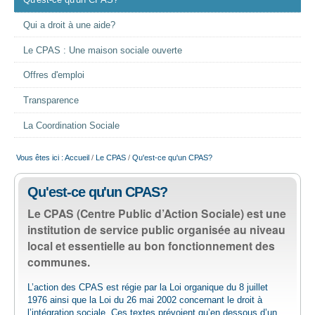
Qu'est-ce qu'un CPAS?
EMPLOI
Qui a droit à une aide?
Le CPAS : Une maison sociale ouverte
AIDE ALIMENTAIRE
Offres d'emploi
SENIORS
Transparence
La Coordination Sociale
CULTURE ET JEUNESSE
Vous êtes ici :
Accueil
/
Le CPAS
/
Qu'est-ce qu'un CPAS?
Qu'est-ce qu'un CPAS?
Le CPAS (Centre Public d’Action Sociale) est une
institution de service public organisée au niveau
local et essentielle au bon fonctionnement des
communes.
L’action des CPAS est régie par la Loi organique du 8 juillet
1976 ainsi que la Loi du 26 mai 2002 concernant le droit à
l’intégration sociale. Ces textes prévoient qu’en dessous d’un