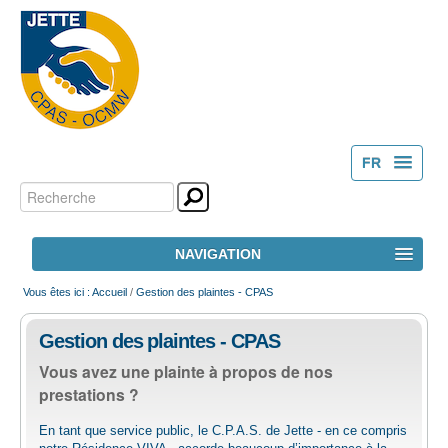
FR
Chercher par
Outils
NL
personnels
Recherche
NAVIGATION
avancée…
ACCUEIL
Vous êtes ici :
Accueil
/
Gestion des plaintes - CPAS
Gestion des plaintes - CPAS
LE CPAS
Vous avez une plainte à propos de nos
prestations ?
ACTION SOCIALE
En tant que service public, le C.P.A.S. de Jette - en ce compris