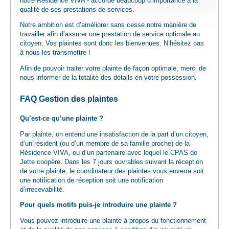
notre Résidence VIVA - accorde beaucoup d’importance à la
EMPLOI
qualité de ses prestations de services.
Notre ambition est d’améliorer sans cesse notre manière de
travailler afin d’assurer une prestation de service optimale au
AIDE ALIMENTAIRE
citoyen. Vos plaintes sont donc les bienvenues. N’hésitez pas
à nous les transmettre !
SENIORS
Afin de pouvoir traiter votre plainte de façon optimale, merci de
nous informer de la totalité des détails en votre possession.
FAQ Gestion des plaintes
CULTURE ET JEUNESSE
Qu’est-ce qu’une plainte ?
Par plainte, on entend une insatisfaction de la part d’un citoyen,
d’un résident (ou d’un membre de sa famille proche) de la
Résidence VIVA, ou d’un partenaire avec lequel le CPAS de
Jette coopère. Dans les 7 jours ouvrables suivant la réception
de votre plainte, le coordinateur des plaintes vous enverra soit
une notification de réception soit une notification
d’irrecevabilité.
Pour quels motifs puis-je introduire une plainte ?
Vous pouvez introduire une plainte à propos du fonctionnement