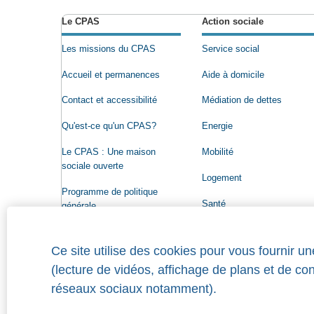
Le CPAS
Action sociale
Les missions du CPAS
Service social
Accueil et permanences
Aide à domicile
Contact et accessibilité
Médiation de dettes
Qu'est-ce qu'un CPAS?
Energie
Le CPAS : Une maison
Mobilité
sociale ouverte
Logement
Programme de politique
Santé
générale
Conseil de l'Action sociale
Ce site utilise des cookies pour vous fournir u
Organigramme
(lecture de vidéos, affichage de plans et de co
Offres d'emploi
réseaux sociaux notamment).
Qui a droit à une aide?