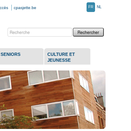
FR
NL
accès
cpasjette.be
Chercher par
Recherche
avancée…
SENIORS
CULTURE ET
JEUNESSE