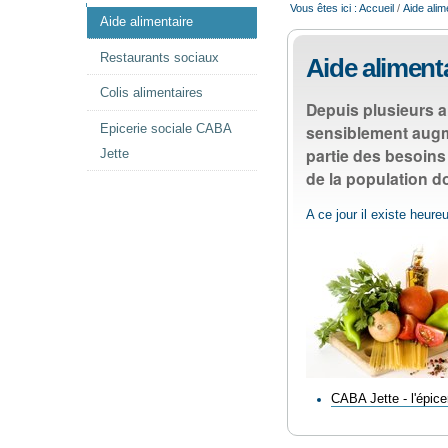
NAVIGATION
Vous êtes ici :
Accueil
/
Aide alim
Aide alimentaire
Restaurants sociaux
Aide aliment
Colis alimentaires
Depuis plusieurs a
sensiblement augme
Epicerie sociale CABA
partie des besoins 
Jette
de la population d
A ce jour il existe heur
CABA Jette - l'épicer