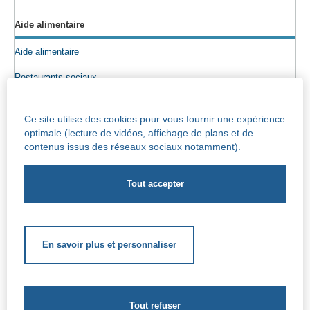
Aide alimentaire
Aide alimentaire
Restaurants sociaux
Colis alimentaires
Ce site utilise des cookies pour vous fournir une expérience
Epicerie sociale
optimale (lecture de vidéos, affichage de plans et de
contenus issus des réseaux sociaux notamment).
Seniors
Info maisons de repos
Centre Iris – Maison de repos et de soins
Socio-culturel
En savoir plus et personnaliser
Soutien scolaire
Soutien extrascolaire