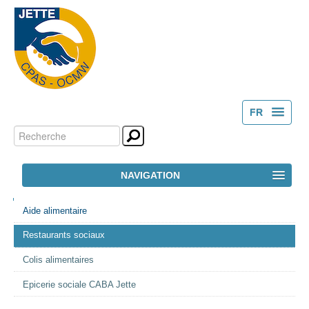
FR
Chercher par
Outils
NL
personnels
Recherche
NAVIGATION
avancée…
NAVIGATION
ACCUEIL
Aide alimentaire
Restaurants sociaux
LE CPAS
Colis alimentaires
ACTION SOCIALE
Epicerie sociale CABA Jette