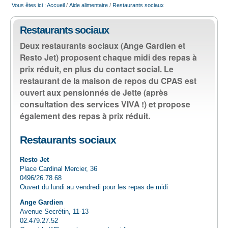
Vous êtes ici :
Accueil
/
Aide alimentaire
/
Restaurants sociaux
EMPLOI
Restaurants sociaux
AIDE ALIMENTAIRE
Deux restaurants sociaux (Ange Gardien et
Resto Jet) proposent chaque midi des repas à
prix réduit, en plus du contact social. Le
SENIORS
restaurant de la maison de repos du CPAS est
ouvert aux pensionnés de Jette (après
CULTURE ET JEUNESSE
consultation des services VIVA !) et propose
également des repas à prix réduit.
Restaurants sociaux
Resto Jet
Place Cardinal Mercier, 36
0496/26.78.68
Ouvert du lundi au vendredi pour les repas de midi
Ange Gardien
Avenue Secrétin, 11-13
02.479.27.52