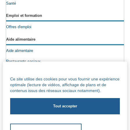
Santé
Emploi et formation
Offres d'emploi
Aide alimentaire
Aide alimentaire
Restaurants sociaux
Colis alimentaires
Ce site utilise des cookies pour vous fournir une expérience
Epicerie sociale
optimale (lecture de vidéos, affichage de plans et de
contenus issus des réseaux sociaux notamment).
Seniors
Info maisons de repos
Centre Iris – Maison de repos et de soins
Socio-culturel