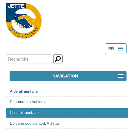
FR
Chercher par
Outils
NL
personnels
Recherche
NAVIGATION
avancée…
NAVIGATION
ACCUEIL
Aide alimentaire
Restaurants sociaux
LE CPAS
Colis alimentaires
ACTION SOCIALE
Epicerie sociale CABA Jette