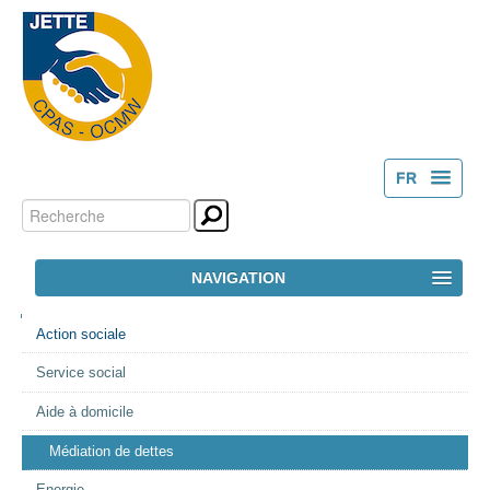
FR
Chercher par
Outils
NL
personnels
Recherche
NAVIGATION
avancée…
NAVIGATION
ACCUEIL
Action sociale
Service social
LE CPAS
Aide à domicile
ACTION SOCIALE
Médiation de dettes