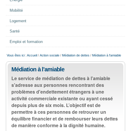
Energie
EMPLOI
Mobilité
Logement
AIDE ALIMENTAIRE
Santé
SENIORS
Emploi et formation
Vous êtes ici :
Accueil
/
Action sociale
/
Médiation de dettes
/
Médiation à l'amiable
CULTURE ET JEUNESSE
Médiation à l'amiable
Le service de médiation de dettes à l'amiable
s'adresse aux personnes rencontrant des
problèmes d'endettement étrangers à une
activité commerciale existante ou ayant cessé
depuis plus de six mois. L’objectif est de
permettre à ces personnes de retrouver un
équilibre financier et de rembourser leurs dettes
de manière conforme à la dignité humaine.