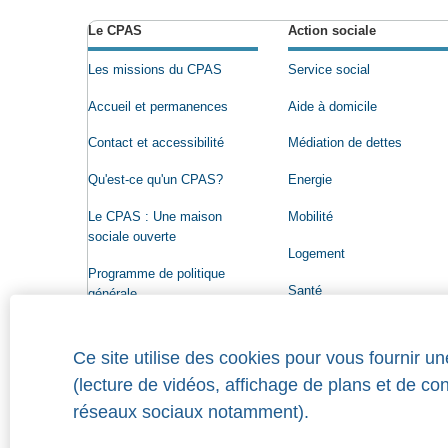
Le CPAS
Action sociale
Les missions du CPAS
Service social
Accueil et permanences
Aide à domicile
Contact et accessibilité
Médiation de dettes
Qu'est-ce qu'un CPAS?
Energie
Le CPAS : Une maison
Mobilité
sociale ouverte
Logement
Programme de politique
Santé
générale
Conseil de l'Action sociale
Ce site utilise des cookies pour vous fournir u
Organigramme
(lecture de vidéos, affichage de plans et de co
Offres d'emploi
réseaux sociaux notamment).
Qui a droit à une aide?