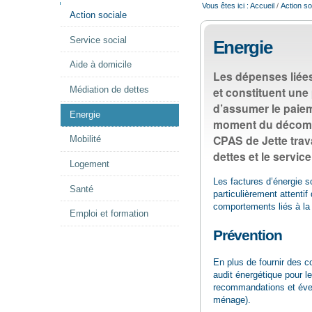
NAVIGATION
Vous êtes ici :
Accueil
/
Action so
Action sociale
Service social
Energie
Aide à domicile
Les dépenses liées
et constituent une 
Médiation de dettes
d’assumer le paiem
Energie
moment du décompte
CPAS de Jette trava
Mobilité
dettes et le servic
Logement
Les factures d’énergie s
Santé
particulièrement attentif
comportements liés à la
Emploi et formation
Prévention
En plus de fournir des c
audit énergétique pour le
recommandations et évent
ménage).