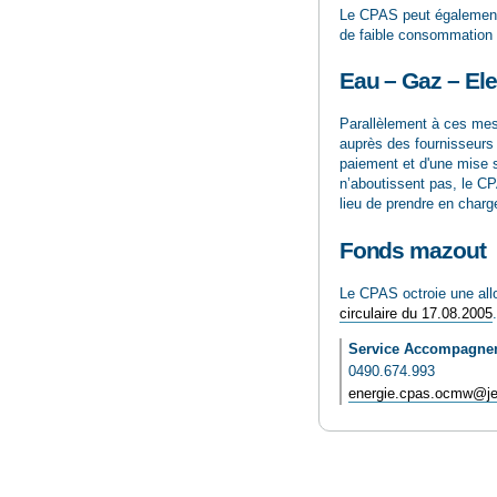
Le CPAS peut également i
de faible consommation 
Eau – Gaz – Elec
Parallèlement à ces mesu
auprès des fournisseurs 
paiement et d'une mise 
n’aboutissent pas, le CPA
lieu de prendre en charge
Fonds mazout
Le CPAS octroie une allo
circulaire du 17.08.2005
.
Service Accompagneme
0490.674.993
energie.cpas.ocmw@jet