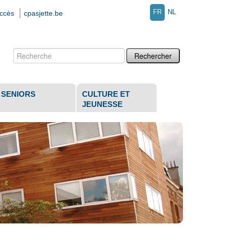
FR
NL
accès
cpasjette.be
Chercher par
Recherche
avancée…
SENIORS
CULTURE ET
JEUNESSE