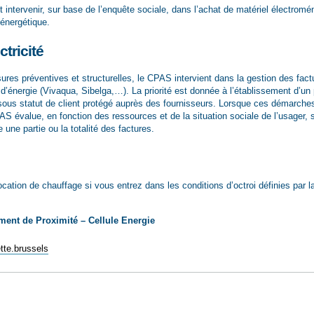
ntervenir, sur base de l’enquête sociale, dans l’achat de matériel électromé
énergétique.
tricité
res préventives et structurelles, le CPAS intervient dans la gestion des fact
d’énergie (Vivaqua, Sibelga,…). La priorité est donnée à l’établissement d’un
sous statut de client protégé auprès des fournisseurs. Lorsque ces démarche
S évalue, en fonction des ressources et de la situation sociale de l’usager, s’
 une partie ou la totalité des factures.
cation de chauffage si vous entrez dans les conditions d’octroi définies par l
nt de Proximité – Cellule Energie
te.brussels