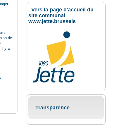
nager
Vers la page d'accueil du
site communal
www.jette.brussels
ures
 plan de
s
il y a
a
Transparence