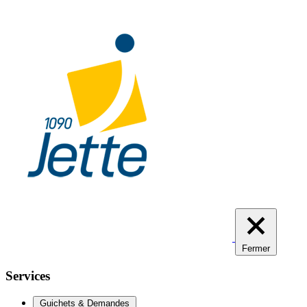
Aller
au
contenu
principal
Fermer
Services
Guichets & Demandes