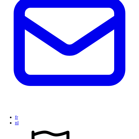
fr
nl