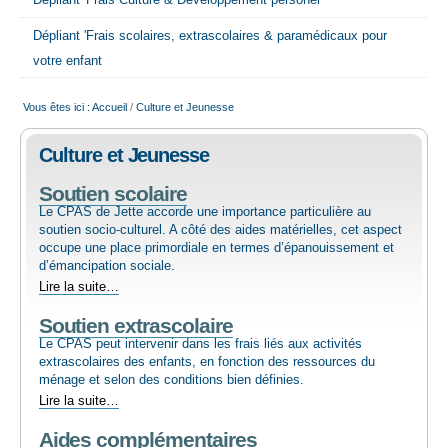
Dépliant 'Frais Culture & Développement personel'
EMPLOI
Dépliant 'Frais scolaires, extrascolaires & paramédicaux pour
votre enfant
AIDE ALIMENTAIRE
Vous êtes ici :
Accueil
/
Culture et Jeunesse
SENIORS
Culture et Jeunesse
Soutien scolaire
CULTURE ET JEUNESSE
Le CPAS de Jette accorde une importance particulière au
soutien socio-culturel. A côté des aides matérielles, cet aspect
occupe une place primordiale en termes d’épanouissement et
d’émancipation sociale.
Soutien
Lire la suite…
scolaire
Soutien extrascolaire
-
Le CPAS peut intervenir dans les frais liés aux activités
extrascolaires des enfants, en fonction des ressources du
ménage et selon des conditions bien définies.
Soutien
Lire la suite…
extrascolaire
Aides complémentaires
-