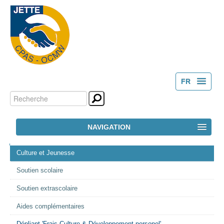
FR
Chercher par
Outils
NL
personnels
Recherche
NAVIGATION
avancée…
NAVIGATION
ACCUEIL
Culture et Jeunesse
Soutien scolaire
LE CPAS
Soutien extrascolaire
ACTION SOCIALE
Aides complémentaires