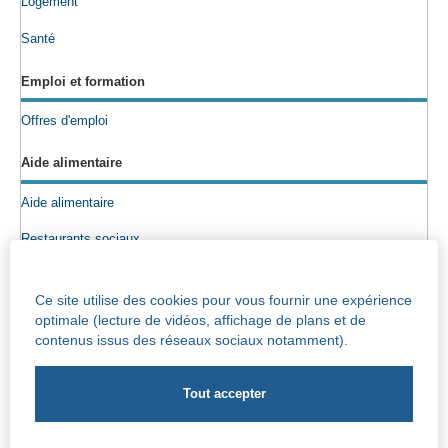
Logement
Santé
Emploi et formation
Offres d'emploi
Aide alimentaire
Aide alimentaire
Restaurants sociaux
Colis alimentaires
Ce site utilise des cookies pour vous fournir une expérience
Epicerie sociale
optimale (lecture de vidéos, affichage de plans et de
contenus issus des réseaux sociaux notamment).
Seniors
Info maisons de repos
Centre Iris – Maison de repos et de soins