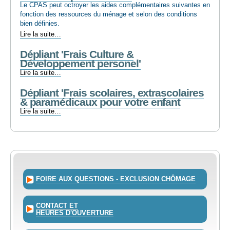
Le CPAS peut octroyer les aides complémentaires suivantes en
fonction des ressources du ménage et selon des conditions
bien définies.
Aides
Lire la suite…
complémentaires
Dépliant 'Frais Culture &
-
Développement personel'
Dépliant
Lire la suite…
'Frais
Dépliant 'Frais scolaires, extrascolaires
Culture
& paramédicaux pour votre enfant
&
Développement
Dépliant
Lire la suite…
personel'
'Frais
-
scolaires,
extrascolaires
&
paramédicaux
pour
votre
FOIRE AUX QUESTIONS - EXCLUSION CHÔMAGE
enfant
-
CONTACT ET
HEURES D'OUVERTURE