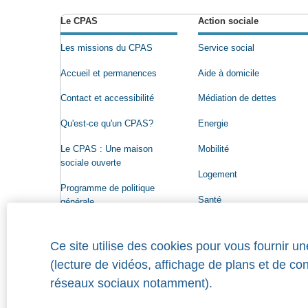
Le CPAS
Action sociale
Les missions du CPAS
Service social
Accueil et permanences
Aide à domicile
Contact et accessibilité
Médiation de dettes
Qu'est-ce qu'un CPAS?
Energie
Le CPAS : Une maison
Mobilité
sociale ouverte
Logement
Programme de politique
Santé
générale
Conseil de l'Action sociale
Ce site utilise des cookies pour vous fournir u
Organigramme
(lecture de vidéos, affichage de plans et de co
Offres d'emploi
réseaux sociaux notamment).
Qui a droit à une aide?