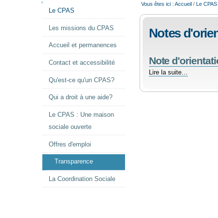
NAVIGATION
Vous êtes ici :
Accueil
/
Le CPAS
Le CPAS
Les missions du CPAS
Notes d'orie
Accueil et permanences
Note d'orientat
Contact et accessibilité
Note
Lire la suite…
Qu'est-ce qu'un CPAS?
d'orientation
2022
Qui a droit à une aide?
2024
-
Le CPAS : Une maison
sociale ouverte
Offres d'emploi
Transparence
La Coordination Sociale