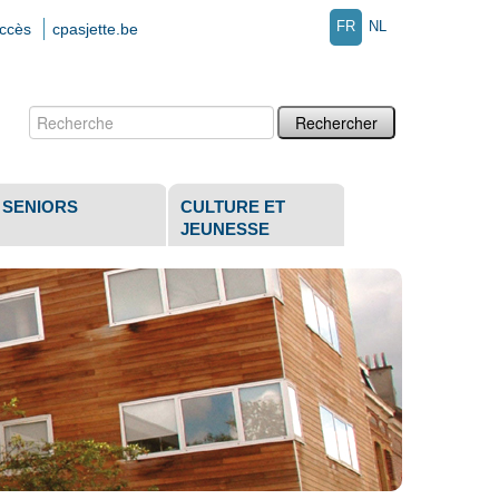
FR
NL
accès
cpasjette.be
Chercher par
Recherche
avancée…
SENIORS
CULTURE ET
JEUNESSE