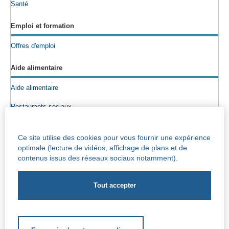
Santé
Emploi et formation
Offres d'emploi
Aide alimentaire
Aide alimentaire
Restaurants sociaux
Colis alimentaires
Ce site utilise des cookies pour vous fournir une expérience
Epicerie sociale
optimale (lecture de vidéos, affichage de plans et de
contenus issus des réseaux sociaux notamment).
Seniors
Info maisons de repos
Centre Iris – Maison de repos et de soins
Socio-culturel