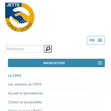
FR
Chercher par
Outils
NL
personnels
Recherche
NAVIGATION
avancée…
NAVIGATION
ACCUEIL
Le CPAS
Les missions du CPAS
LE CPAS
Accueil et permanences
ACTION SOCIALE
Contact et accessibilité