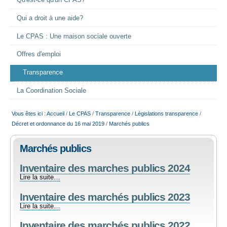
Qu'est-ce qu'un CPAS?
EMPLOI
Qui a droit à une aide?
Le CPAS : Une maison sociale ouverte
AIDE ALIMENTAIRE
Offres d'emploi
SENIORS
Transparence
La Coordination Sociale
CULTURE ET JEUNESSE
Vous êtes ici :
Accueil
/
Le CPAS
/
Transparence
/
Législations transparence
/
Décret et ordonnance du 16 mai 2019
/
Marchés publics
Marchés publics
Inventaire des marches publics 2024
Inventaire
Lire la suite…
des
Inventaire des marchés publics 2023
marches
publics
Inventaire
Lire la suite…
2024
des
-
Inventaire des marchés publics 2022
marchés