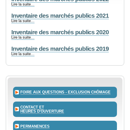
publics
Inventaire
Lire la suite…
2023
des
-
Inventaire des marchés publics 2021
marchés
publics
Inventaire
Lire la suite…
2022
des
-
Inventaire des marchés publics 2020
marchés
publics
Inventaire
Lire la suite…
2021
des
-
Inventaire des marchés publics 2019
marchés
publics
Inventaire
Lire la suite…
2020
des
-
marchés
publics
2019
-
FOIRE AUX QUESTIONS - EXCLUSION CHÔMAGE
CONTACT ET
HEURES D'OUVERTURE
PERMANENCES