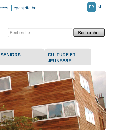
FR
NL
accès
cpasjette.be
Chercher par
Recherche
avancée…
SENIORS
CULTURE ET
JEUNESSE