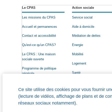
Le CPAS
Action sociale
Les missions du CPAS
Service social
Accueil et permanences
Aide à domicile
Contact et accessibilité
Médiation de dettes
Qu'est-ce qu'un CPAS?
Energie
Le CPAS : Une maison
Mobilité
sociale ouverte
Logement
Programme de politique
Santé
générale
Conseil de l'Action sociale
Ce site utilise des cookies pour vous fournir u
Organigramme
(lecture de vidéos, affichage de plans et de co
Offres d'emploi
réseaux sociaux notamment).
Qui a droit à une aide?