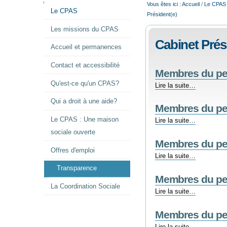
NAVIGATION
Vous êtes ici :
Accueil
/
Le CPAS
Le CPAS
Président(e)
Les missions du CPAS
Cabinet Prés
Accueil et permanences
Contact et accessibilité
Membres du per
Qu'est-ce qu'un CPAS?
Membres
Lire la suite…
du
Qui a droit à une aide?
personnel
Membres du per
cabinet
Le CPAS : Une maison
Membres
Lire la suite…
présidente
du
2024
sociale ouverte
personnel
-
Membres du per
Cabinet
Offres d'emploi
Membres
Lire la suite…
Présidente
du
2023
Transparence
personnel
-
Membres du per
Cabinet
La Coordination Sociale
Membres
Lire la suite…
Présidente
du
2022
personnel
-
Membres du per
Cabinet
Membres
Lire la suite…