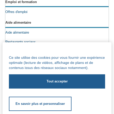
Emploi et formation
Offres d'emploi
Aide alimentaire
Aide alimentaire
Restaurants sociaux
Colis alimentaires
Ce site utilise des cookies pour vous fournir une expérience
Epicerie sociale
optimale (lecture de vidéos, affichage de plans et de
contenus issus des réseaux sociaux notamment).
Seniors
Info maisons de repos
Centre Iris – Maison de repos et de soins
Socio-culturel
En savoir plus et personnaliser
Soutien scolaire