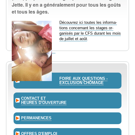
Jette. Il y en a généralement pour tous les goûts
EMPLOI
et tous les âges.
AIDE ALIMENTAIRE
Découvrez ici toutes les informa­
tions concernant les stages or­
ganisés par le CFS durant les mois
de juillet et août
.
SENIORS
CULTURE ET JEUNESSE
FOIRE AUX QUESTIONS -
EXCLUSION CHÔMAGE
CONTACT ET
HEURES D'OUVERTURE
PERMANENCES
OFFRES D'EMPLOI