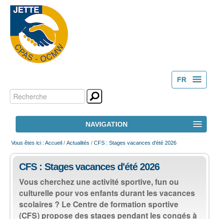
FR
Chercher par
Outils
NL
personnels
Recherche
NAVIGATION
avancée…
ACCUEIL
Vous êtes ici :
Accueil
/
Actualités
/
CFS : Stages vacances d'été 2026
CFS : Stages vacances d'été 2026
LE CPAS
Vous cherchez une activité sportive, fun ou
culturelle pour vos enfants durant les vacances
ACTION SOCIALE
sco­laires ? Le Centre de formation sportive
(CFS) propose des stages pendant les congés à